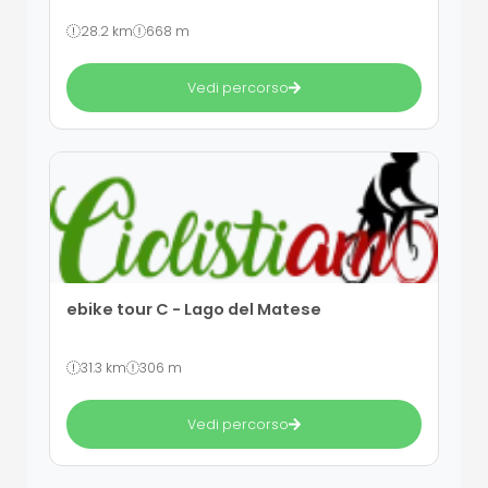
28.2 km
668 m
Vedi percorso
ebike tour C - Lago del Matese
31.3 km
306 m
Vedi percorso