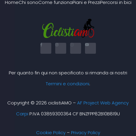
Home
Chi sono
Come funziona
Piani e Prezzi
Percorsi in bici
F
I
X
Y
a
n
-
o
c
s
t
u
e
t
w
t
b
a
i
u
o
g
t
b
o
r
t
e
k
a
e
Per quanto fin qui non specificato si rimanda ai nostri
-
m
r
f
Termini e condizioni
.
Copyright © 2026 ciclistiAMO –
AF Project Web Agency
Carpi
P.IVA 03859300364 CF BNZFPP82B10B819U
Cookie Policy
–
Privacy Policy