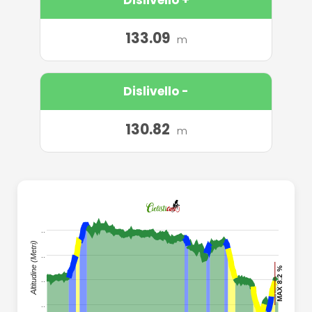
133.09
m
Dislivello -
130.82
m
..
..
Altitudine (Metri)
..
MAX 8.2 %
MAX 8.2 %
..
..