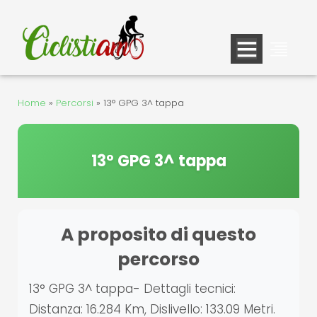
Vai
al
contenuto
Home
»
Percorsi
»
13° GPG 3^ tappa
13° GPG 3^ tappa
A proposito di questo
percorso
13° GPG 3^ tappa- Dettagli tecnici:
Distanza: 16.284 Km, Dislivello: 133.09 Metri.