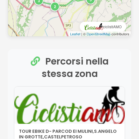
3
2
ciclistiAMO
Leaflet
| ©
OpenStreetMap
contributors
Percorsi nella
stessa zona
TOUR EBIKE D- PARCOD EI MULINI,S.ANGELO
IN GROTTE,CASTELPETROSO