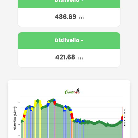
486.69
m
Dislivello -
421.68
m
..
..
Altitudine (Metri)
MAX 10.8 %
MAX 10.8 %
..
..
..