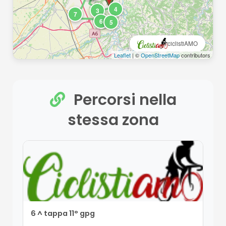
4
3
7
6
5
ciclistiAMO
Leaflet
| ©
OpenStreetMap
contributors
Percorsi nella
stessa zona
6 ^ tappa 11° gpg