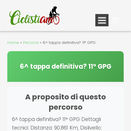
Vai
al
contenuto
Home
»
Percorsi
»
6^ tappa definitiva? 11° GPG
6^ tappa definitiva? 11° GPG
A proposito di questo
percorso
6^ tappa definitiva? 11° GPG Dettagli
tecnici: Distanza: 90.861 Km, Dislivello: