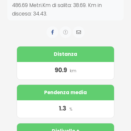
486.69 Metri.Km di salita: 38.69. Km in
discesa: 34.43.
Distanza
90.9
km
Pendenza media
1.3
%
Dislivello +