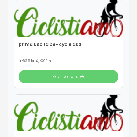
prima uscita be- cycle asd
83.8 km
903 m
Vedi percorso