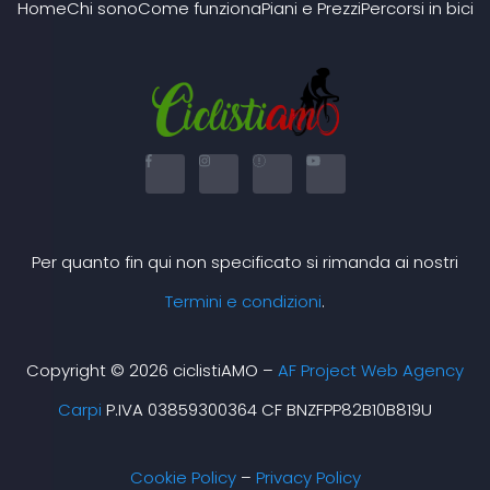
Home
Chi sono
Come funziona
Piani e Prezzi
Percorsi in bici
F
I
X
Y
a
n
-
o
c
s
t
u
e
t
w
t
b
a
i
u
o
g
t
b
o
r
t
e
k
a
e
Per quanto fin qui non specificato si rimanda ai nostri
-
m
r
f
Termini e condizioni
.
Copyright © 2026 ciclistiAMO –
AF Project Web Agency
Carpi
P.IVA 03859300364 CF BNZFPP82B10B819U
Cookie Policy
–
Privacy Policy