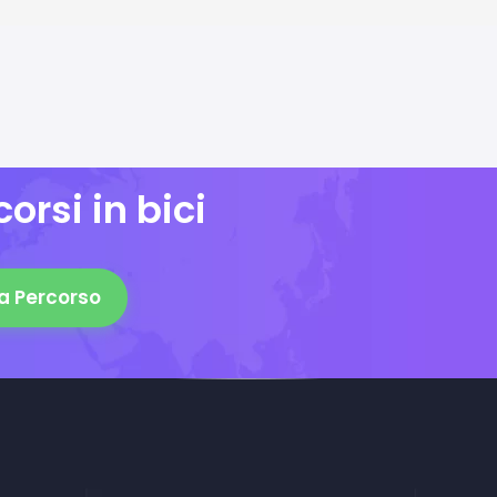
orsi in bici
a Percorso