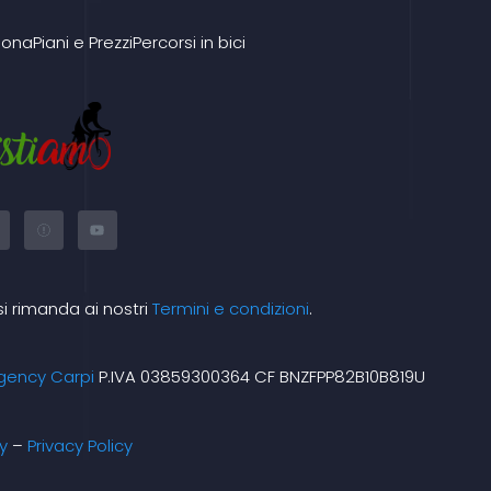
iona
Piani e Prezzi
Percorsi in bici
X
Y
-
o
t
u
w
t
i
u
t
b
t
e
si rimanda ai nostri
Termini e condizioni
.
e
m
r
gency Carpi
P.IVA 03859300364 CF BNZFPP82B10B819U
y
–
Privacy Policy