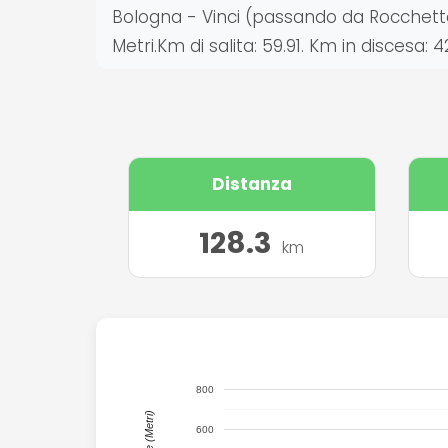
Bologna - Vinci (passando da Rocchetta Ma
Metri.Km di salita: 59.91. Km in discesa: 
Distanza
128.3
km
1,000
800
600