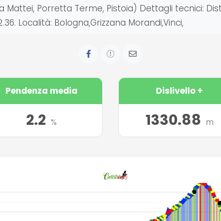
ttei, Porretta Terme, Pistoia) Dettagli tecnici: Dista
42.36. Località: Bologna,Grizzana Morandi,Vinci,
Pendenza media
Dislivello +
2.2
1330.88
%
m