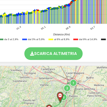
41.4
82.7
68.9
55.1
Distanza (Km)
da 0 al 2,9%
dal 3% al 5,9%
al 6% al 8,9%
dal 9% al 14,9%
SCARICA ALTIMETRIA
1
2
3