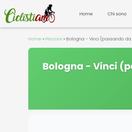
Vai
al
Home
Chi sono
contenuto
Home
»
Percorsi
»
Bologna – Vinci (passando da R
Bologna - Vinci (