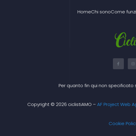
Home
Chi sono
Come funz
F
I
a
n
c
s
e
t
b
a
o
g
o
r
Per quanto fin qui non specificato 
k
a
-
f
Copyright © 2026 ciclistiAMO –
AF Project Web A
Cookie Polic