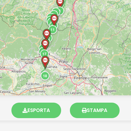
4
5
6
7
8
9
10
11
12
13
14
15
16
17
18
ESPORTA
STAMPA