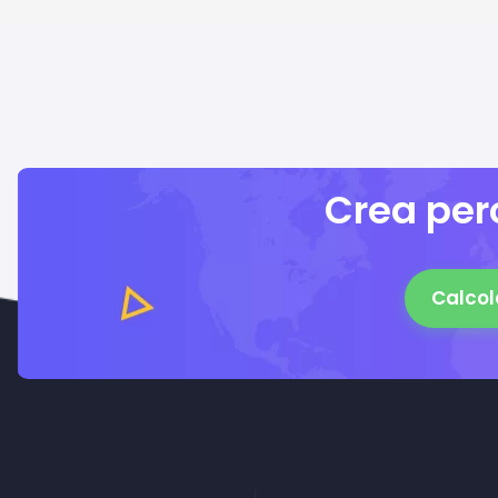
Crea perc
Calcol