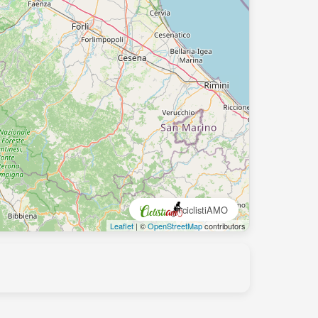
ciclistiAMO
Leaflet
| ©
OpenStreetMap
contributors