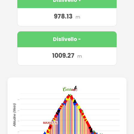
978.13
m
Dislivello -
1009.27
m
..
..
Altitudine (Metri)
..
..
MAX 17 %
MAX 17 %
MAX 17 %
MAX 17 %
..