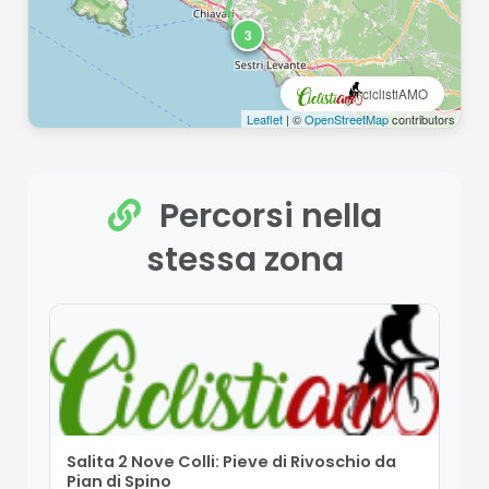
1
3
ciclistiAMO
Leaflet
| ©
OpenStreetMap
contributors
Percorsi nella
stessa zona
Salita 2 Nove Colli: Pieve di Rivoschio da
Pian di Spino