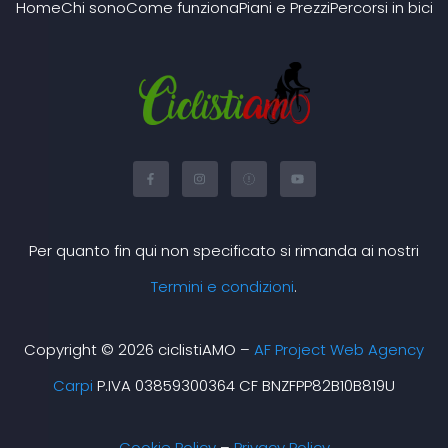
Home
Chi sono
Come funziona
Piani e Prezzi
Percorsi in bici
F
I
X
Y
a
n
-
o
c
s
t
u
e
t
w
t
b
a
i
u
o
g
t
b
o
r
t
e
Per quanto fin qui non specificato si rimanda ai nostri
k
a
e
-
m
r
f
Termini e condizioni
.
Copyright © 2026 ciclistiAMO –
AF Project Web Agency
Carpi
P.IVA 03859300364 CF BNZFPP82B10B819U
Cookie Policy
–
Privacy Policy