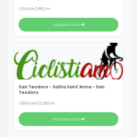
9.3 km
362 m
Vedi percorso
San Teodoro - Salita Sant'Anna - San
Teodoro
89.9 km
1,263 m
Vedi percorso