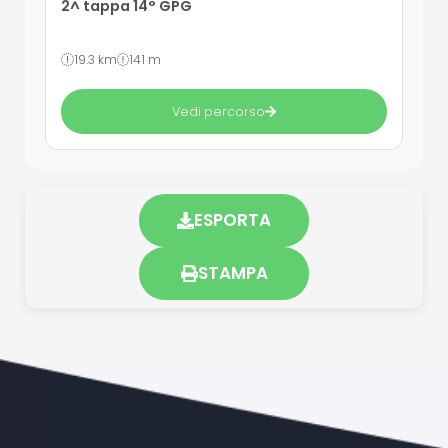
2^ tappa 14° GPG
19.3 km
141 m
Vedi percorso
ESPORTA
STAMPA