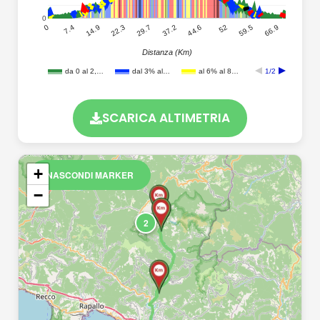
0
66.9
59.5
52
44.6
37.2
29.7
22.3
14.9
7.4
0
Distanza (Km)
da 0 al 2,…
dal 3% al…
al 6% al 8…
1/2
SCARICA ALTIMETRIA
+
NASCONDI MARKER
−
2