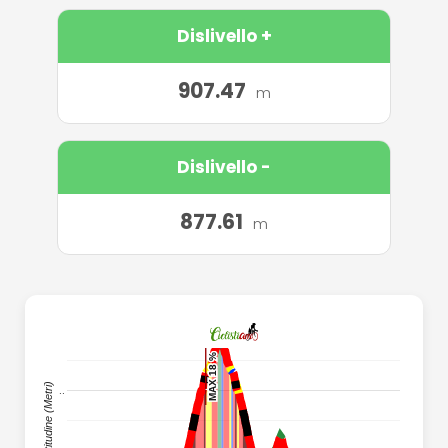
Dislivello +
907.47
m
Dislivello -
877.61
m
..
MAX 18 %
MAX 18 %
MAX 18 %
MAX 18 %
Altitudine (Metri)
..