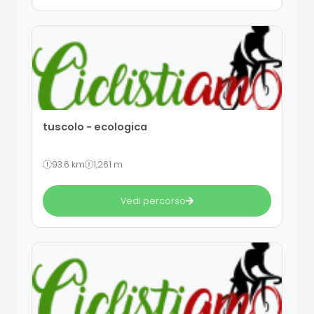
tuscolo - ecologica
93.6 km
1,261 m
Vedi percorso