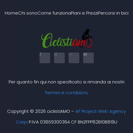
Home
Chi sono
Come funziona
Piani e Prezzi
Percorsi in bici
F
I
X
Y
a
n
-
o
c
s
t
u
e
t
w
t
b
a
i
u
o
g
t
b
o
r
t
e
k
a
e
Per quanto fin qui non specificato si rimanda ai nostri
-
m
r
f
Termini e condizioni
.
Copyright © 2026 ciclistiAMO –
AF Project Web Agency
Carpi
P.IVA 03859300364 CF BNZFPP82B10B819U