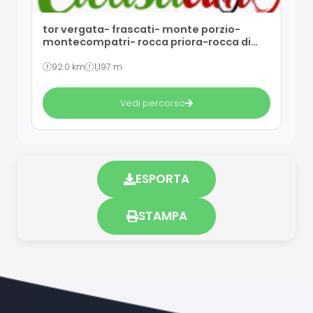
tor vergata- frascati- monte porzio-
montecompatri- rocca priora-rocca di
papa -castel gandolfo- roma
92.0 km
1,197 m
Vedi percorso
ESPORTA
STAMPA