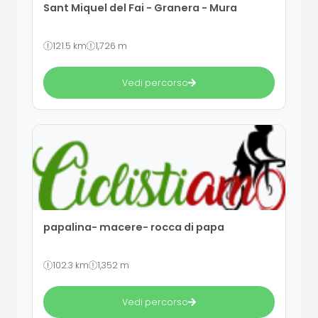
Sant Miquel del Fai - Granera - Mura
121.5 km
1,726 m
Vedi percorso
papalina- macere- rocca di papa
102.3 km
1,352 m
Vedi percorso