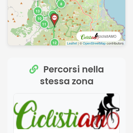
7
8
13
9
10
11
ciclistiAMO
12
Leaflet
| ©
OpenStreetMap
contributors
Percorsi nella
stessa zona