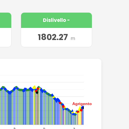
Dislivello -
1802.27
m
Agrigento
Agrigento