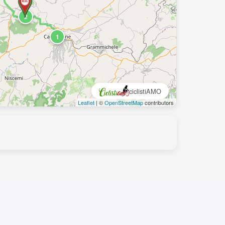
2
1
ciclistiAMO
Leaflet
| ©
OpenStreetMap
contributors