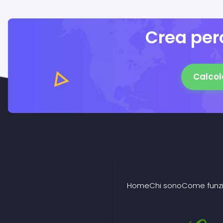
Crea perc
Calcol
Home
Chi sono
Come funz