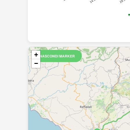
29.6
14.8
+
NASCONDI MARKER
−