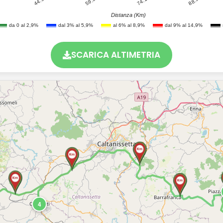
44.5
88.9
74.1
59.3
Distanza (Km)
da 0 al 2,9%
dal 3% al 5,9%
al 6% al 8,9%
dal 9% al 14,9%
SCARICA ALTIMETRIA
4