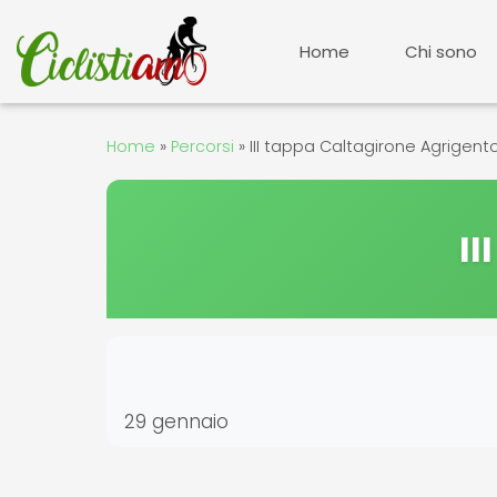
Vai
al
Home
Chi sono
contenuto
Home
»
Percorsi
»
III tappa Caltagirone Agrigent
II
29 gennaio