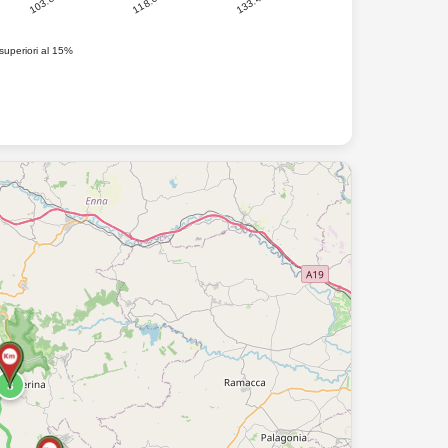
133.4
118.6
103.8
superiori al 15%
3