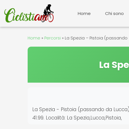
Vai
al
Home
Chi sono
contenuto
Home
»
Percorsi
»
La Spezia – Pistoia (passando
La Spe
La Spezia - Pistoia (passando da Lucca) De
41.99. Località: La Spezia,Lucca,Pistoia,