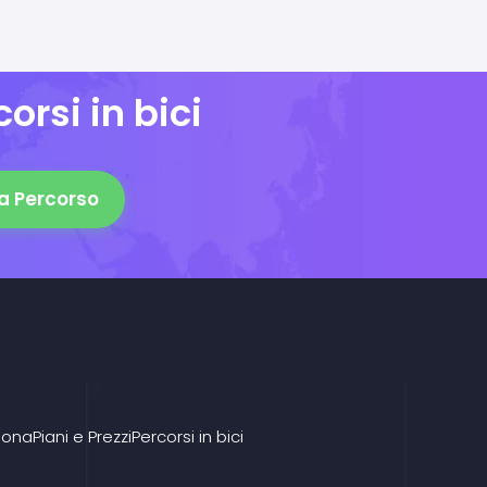
orsi in bici
a Percorso
iona
Piani e Prezzi
Percorsi in bici