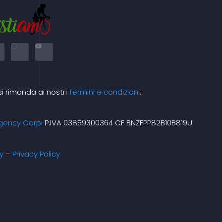
X
Y
-
o
t
u
w
t
i
u
t
b
t
e
e
si rimanda ai nostri
Termini e condizioni
.
m
r
gency Carpi
P.IVA 03859300364 CF BNZFPP82B10B819U
y
–
Privacy Policy