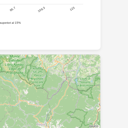
123
109.3
95.7
superiori al 15%