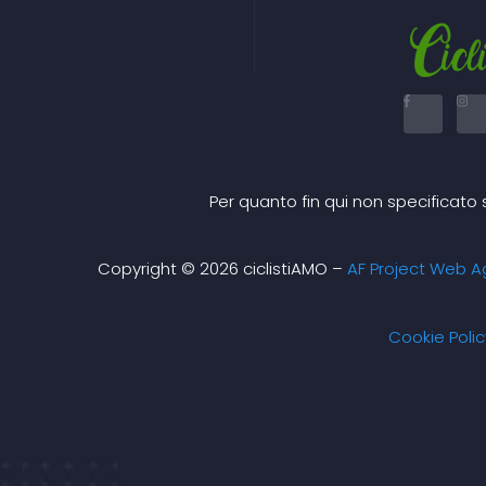
F
I
a
n
c
s
e
t
b
a
o
g
o
r
k
a
Per quanto fin qui non specificato 
-
f
Copyright © 2026 ciclistiAMO –
AF Project Web A
Cookie Polic