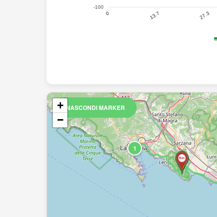
-100
27.3
13.7
0
+
NASCONDI MARKER
−
1