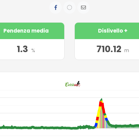
Pendenza media
Dislivello +
1.3
710.12
%
m