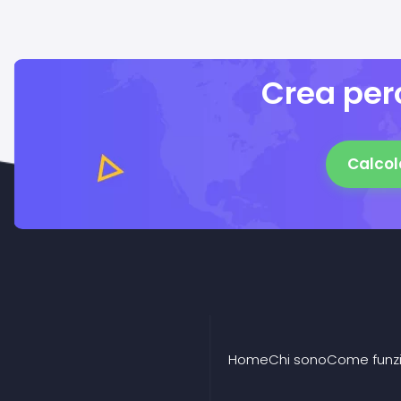
Crea perc
Calcol
Home
Chi sono
Come funz