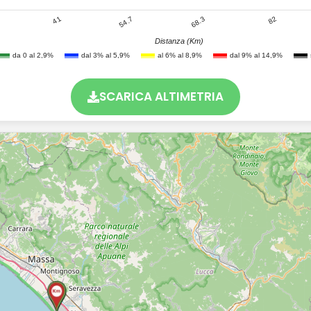
41
82
68.3
54.7
Distanza (Km)
da 0 al 2,9%
dal 3% al 5,9%
al 6% al 8,9%
dal 9% al 14,9%
SCARICA ALTIMETRIA