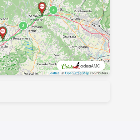
4
3
ciclistiAMO
Leaflet
| ©
OpenStreetMap
contributors