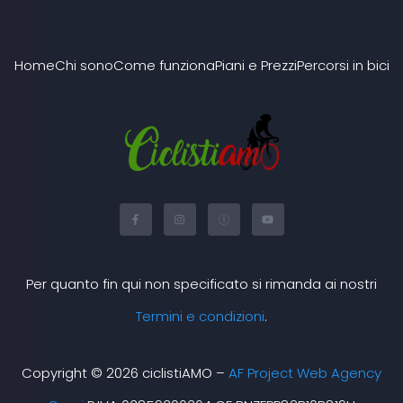
Home
Chi sono
Come funziona
Piani e Prezzi
Percorsi in bici
F
I
X
Y
a
n
-
o
c
s
t
u
e
t
w
t
b
a
i
u
o
g
t
b
o
r
t
e
Per quanto fin qui non specificato si rimanda ai nostri
k
a
e
-
m
r
f
Termini e condizioni
.
Copyright © 2026 ciclistiAMO –
AF Project Web Agency