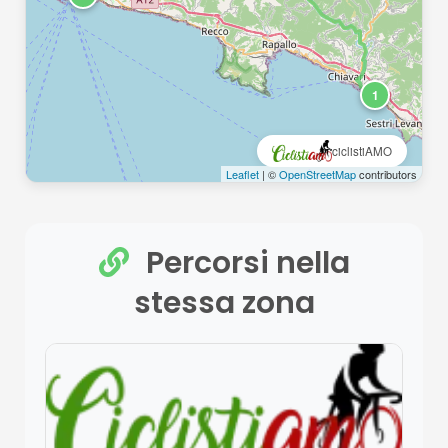
1
ciclistiAMO
Leaflet
| ©
OpenStreetMap
contributors
Percorsi nella
stessa zona