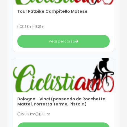
Tour Fatbike Campitello Matese
21.1 km
321 m
Vedi percorso
Bologna - Vinci (passando da Rocchetta
Mattei, Porretta Terme, Pistoia)
128.3 km
1,331 m