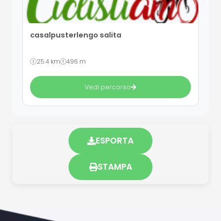
casalpusterlengo salita
25.4 km
496 m
Vedi percorso
ESPORTA
STAMPA