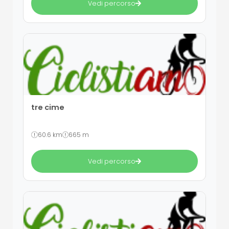
Vedi percorso
tre cime
60.6 km
665 m
Vedi percorso