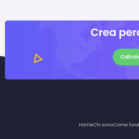
Crea perc
Calcol
Home
Chi sono
Come funz