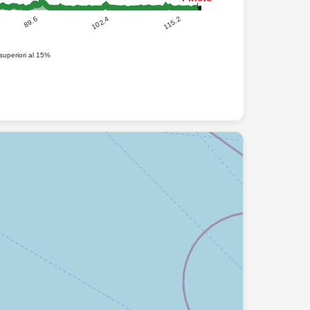
115.2
102.4
89.6
superiori al 15%