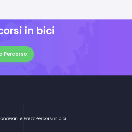
orsi in bici
a Percorso
iona
Piani e Prezzi
Percorsi in bici