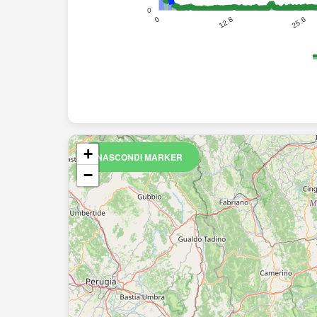
0
25.6
12.8
0
+
NASCONDI MARKER
−