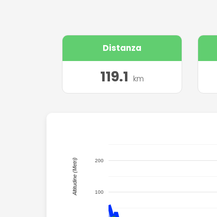
Distanza
119.1
km
300
Altitudine (Metri)
200
100