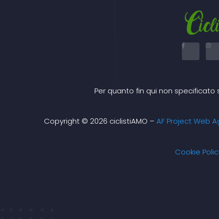
F
I
a
n
c
s
e
t
b
a
o
g
o
r
k
a
Per quanto fin qui non specificato 
-
f
Copyright © 2026 ciclistiAMO –
AF Project Web A
Cookie Polic