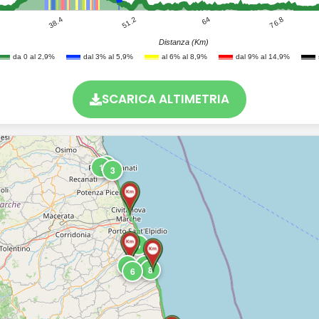
38.4
76.8
64
51.2
Distanza (Km)
da 0 al 2,9%
dal 3% al 5,9%
al 6% al 8,9%
dal 9% al 14,9%
SCARICA ALTIMETRIA
2
1
3
4
5
7
8
6