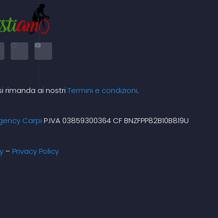
X
Y
-
o
t
u
w
t
i
u
t
b
t
e
e
si rimanda ai nostri
Termini e condizioni
.
m
r
gency Carpi
P.IVA 03859300364 CF BNZFPP82B10B819U
y
–
Privacy Policy