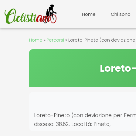
Vai
al
Home
Chi sono
contenuto
Home
»
Percorsi
»
Loreto-Pineto (con deviazione
Loreto
Loreto-Pineto (con deviazione per Fermo) D
discesa: 38.62. Località: Pineto,