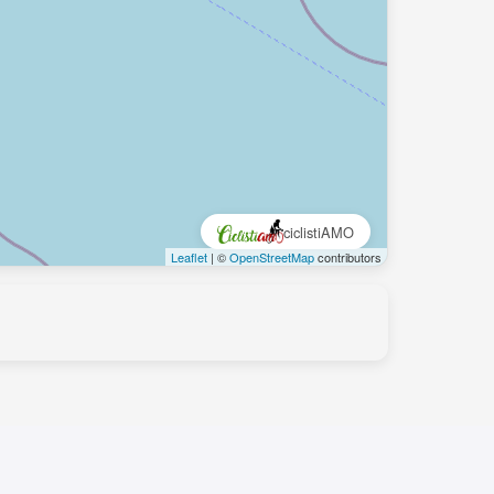
ciclistiAMO
Leaflet
| ©
OpenStreetMap
contributors