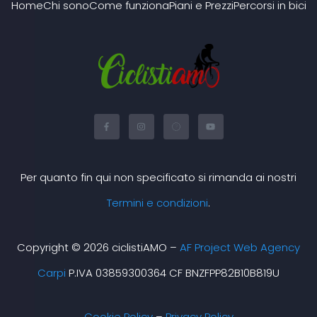
Home
Chi sono
Come funziona
Piani e Prezzi
Percorsi in bici
F
I
X
Y
a
n
-
o
c
s
t
u
e
t
w
t
b
a
i
u
o
g
t
b
o
r
t
e
Per quanto fin qui non specificato si rimanda ai nostri
k
a
e
-
m
r
f
Termini e condizioni
.
Copyright © 2026 ciclistiAMO –
AF Project Web Agency
Carpi
P.IVA 03859300364 CF BNZFPP82B10B819U
Cookie Policy
–
Privacy Policy