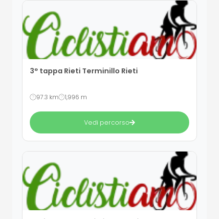
3° tappa Rieti Terminillo Rieti
97.3 km
1,996 m
Vedi percorso