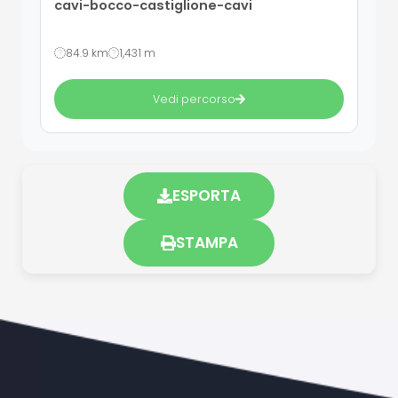
cavi-bocco-castiglione-cavi
84.9 km
1,431 m
Vedi percorso
ESPORTA
STAMPA