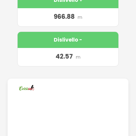
966.88
m
Dislivello -
42.57
m