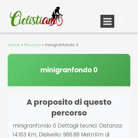
Vai
al
contenuto
Home
»
Percorsi
»
minigranfondo 0
minigranfondo 0
A proposito di questo
percorso
minigranfondo 0 Dettagli tecnici: Distanza:
14.163 Km, Dislivello: 966.88 Metri.Km di