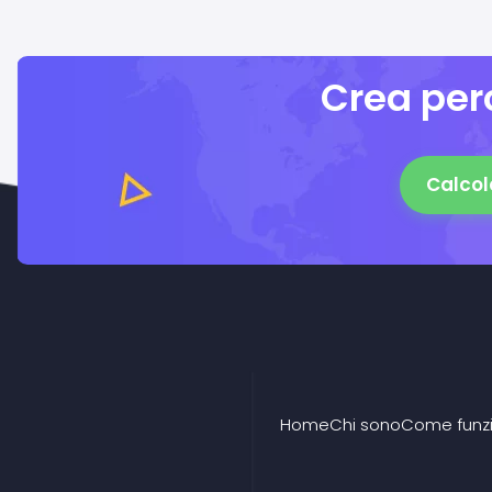
Crea perc
Calcol
Home
Chi sono
Come funz