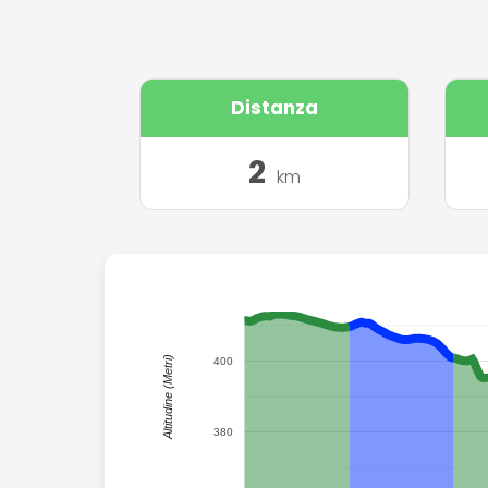
Distanza
2
km
420
Altitudine (Metri)
400
380