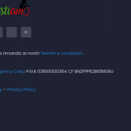
X
Y
-
o
t
u
w
t
i
u
t
b
t
e
si rimanda ai nostri
Termini e condizioni
.
e
m
r
gency Carpi
P.IVA 03859300364 CF BNZFPP82B10B819U
y
–
Privacy Policy