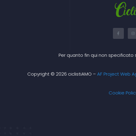
F
I
a
n
c
s
e
t
b
a
o
g
o
r
Per quanto fin qui non specificato 
k
a
-
f
Copyright © 2026 ciclistiAMO –
AF Project Web A
Cookie Polic