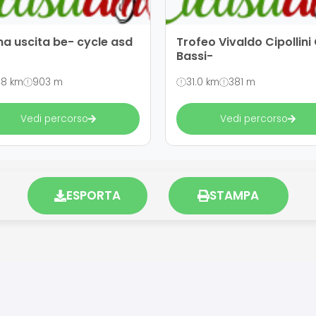
ma uscita be- cycle asd
Trofeo Vivaldo Cipollini 
Bassi-
.8 km
903 m
31.0 km
381 m
Vedi percorso
Vedi percorso
ESPORTA
STAMPA