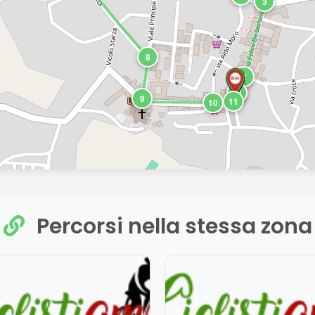
3
8
2
12
1
9
11
10
Percorsi nella stessa zona