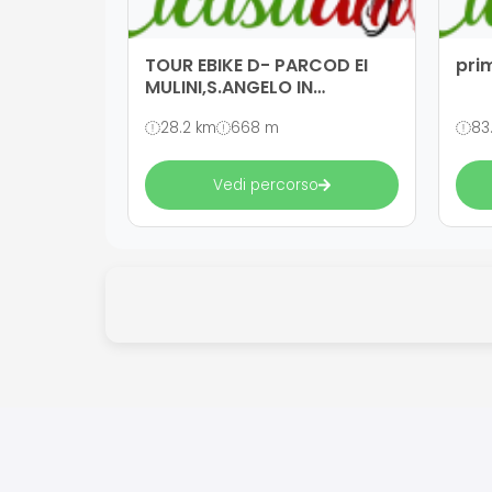
TOUR EBIKE D- PARCOD EI
pri
MULINI,S.ANGELO IN
GROTTE,CASTELPETROSO
28.2 km
668 m
83
Vedi percorso