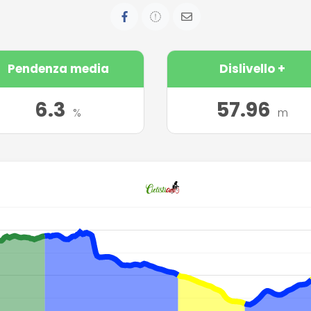
Pendenza media
Dislivello +
6.3
57.96
%
m