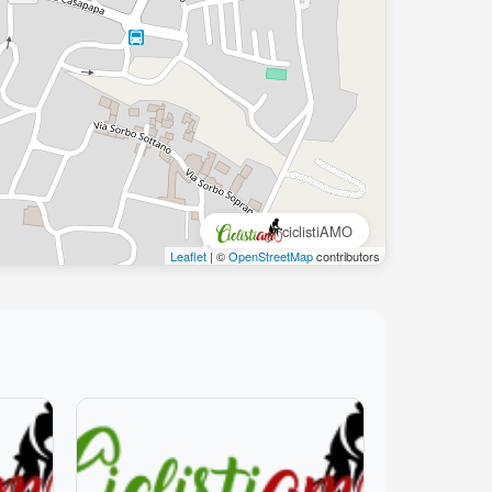
ciclistiAMO
Leaflet
| ©
OpenStreetMap
contributors