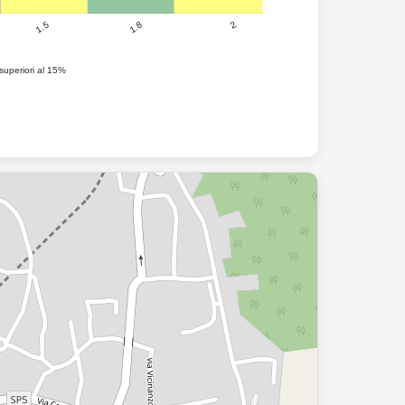
2
1.8
1.5
superiori al 15%