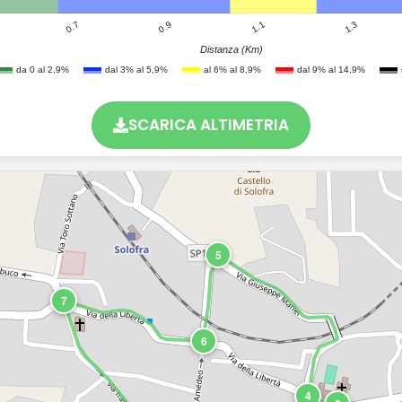
0.7
1.3
1.1
0.9
Distanza (Km)
da 0 al 2,9%
dal 3% al 5,9%
al 6% al 8,9%
dal 9% al 14,9%
SCARICA ALTIMETRIA
5
7
6
4