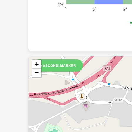
360
0.4
0.2
0
+
NASCONDI MARKER
−