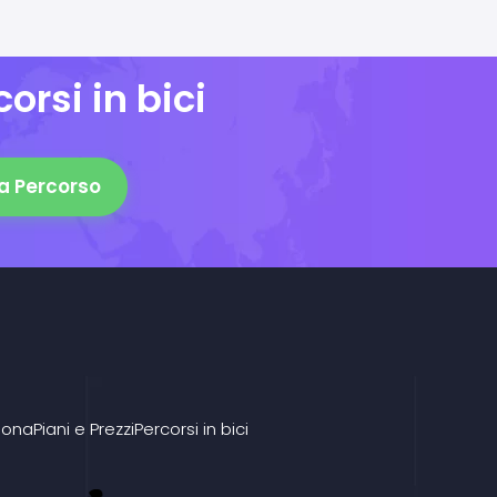
orsi in bici
a Percorso
iona
Piani e Prezzi
Percorsi in bici