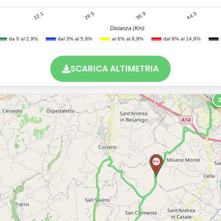
22.1
44.3
36.9
29.5
Distanza (Km)
da 0 al 2,9%
dal 3% al 5,9%
al 6% al 8,9%
dal 9% al 14,9%
SCARICA ALTIMETRIA