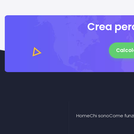
Crea perc
Calcol
Home
Chi sono
Come funz