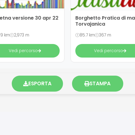
 etna versione 30 apr 22
Borghetto Pratica di m
Torvajanica
1.9 km
2,973 m
85.7 km
367 m
Vedi percorso
Vedi percorso
ESPORTA
STAMPA