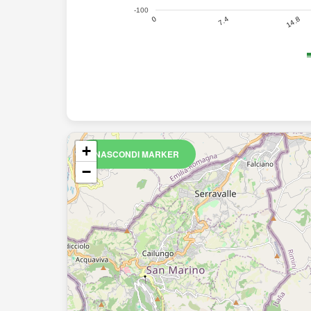
-100
14.8
7.4
0
+
NASCONDI MARKER
−