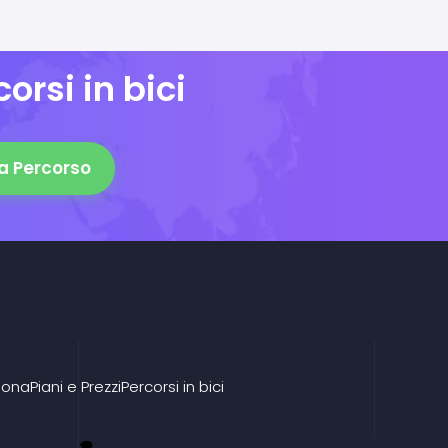
orsi in bici
a Percorso
iona
Piani e Prezzi
Percorsi in bici