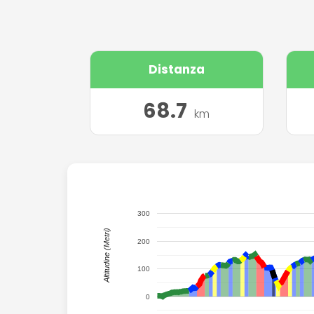
Distanza
68.7
km
400
300
Altitudine (Metri)
200
100
0