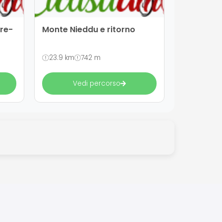
are-
Monte Nieddu e ritorno
23.9 km
742 m
Vedi percorso