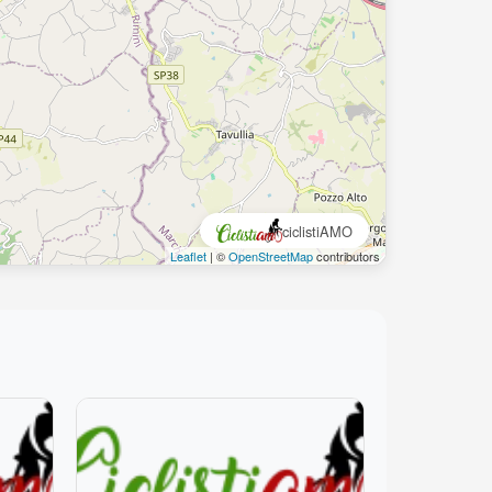
ciclistiAMO
Leaflet
| ©
OpenStreetMap
contributors