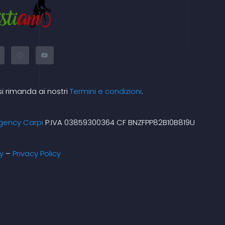
X
Y
-
o
t
u
w
t
i
u
t
b
t
e
si rimanda ai nostri
Termini e condizioni
.
e
m
r
gency Carpi
P.IVA 03859300364 CF BNZFPP82B10B819U
y
–
Privacy Policy