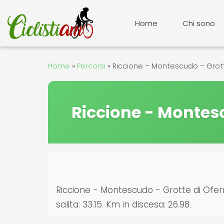
Vai
al
Home
Chi sono
contenuto
Home
»
Percorsi
»
Riccione – Montescudo – Grott
Riccione - Montesc
Riccione - Montescudo - Grotte di Oferno 
salita: 33.15. Km in discesa: 26.98.