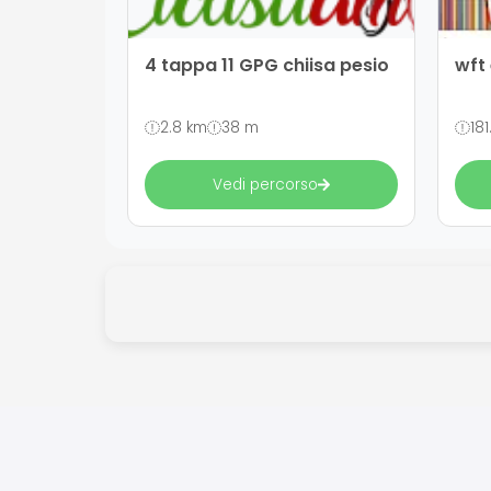
4 tappa 11 GPG chiisa pesio
wft
2.8 km
38 m
18
Vedi percorso