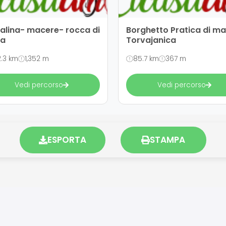
alina- macere- rocca di
Borghetto Pratica di m
a
Torvajanica
2.3 km
1,352 m
85.7 km
367 m
Vedi percorso
Vedi percorso
ESPORTA
STAMPA