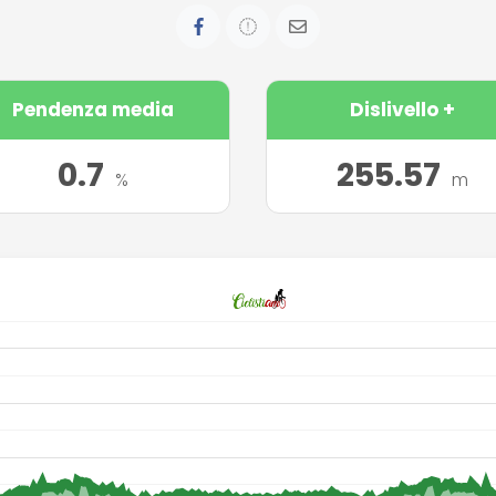
Pendenza media
Dislivello +
0.7
255.57
%
m