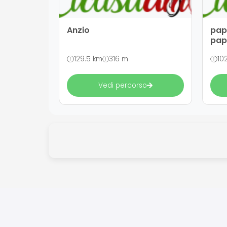
Anzio
pap
pap
129.5 km
316 m
10
Vedi percorso