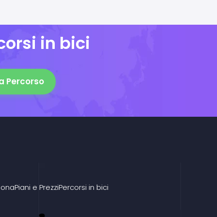
orsi in bici
a Percorso
iona
Piani e Prezzi
Percorsi in bici