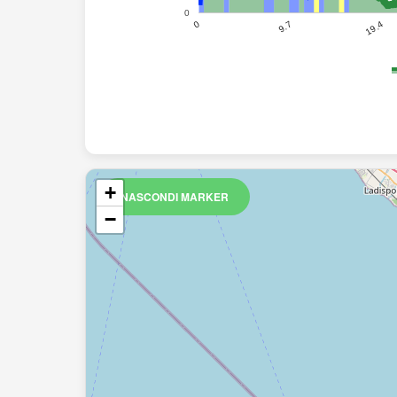
0
19.4
9.7
0
+
NASCONDI MARKER
−