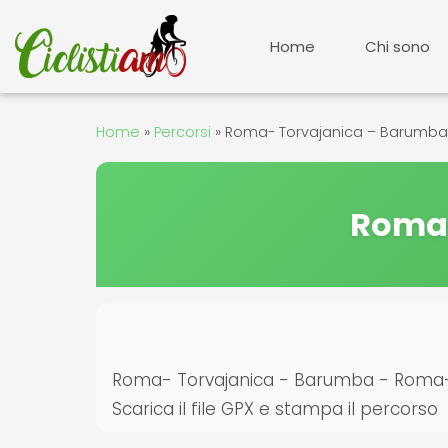
Vai
al
Home
Chi sono
contenuto
Home
»
Percorsi
»
Roma- Torvajanica – Barumb
Roma-
Roma- Torvajanica - Barumba - Roma- Det
Scarica il file GPX e stampa il percorso