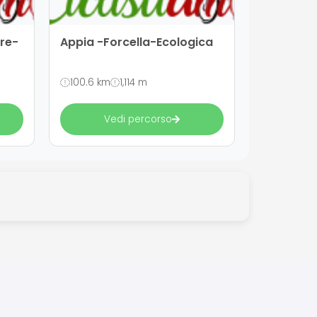
are-
Appia -Forcella-Ecologica
100.6 km
1,114 m
Vedi percorso