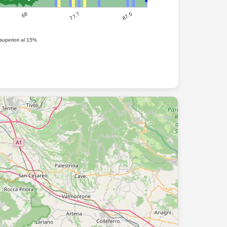
87.5
77.7
68
superiori al 15%