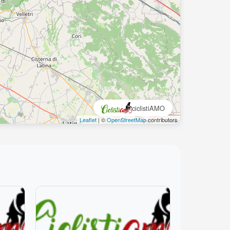
ciclistiAMO
Leaflet
| ©
OpenStreetMap
contributors