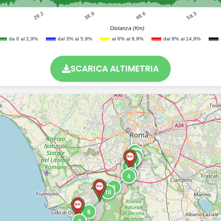
29.2
58.3
48.6
38.9
Distanza (Km)
da 0 al 2,9%
dal 3% al 5,9%
al 6% al 8,9%
dal 9% al 14,9%
SCARICA ALTIMETRIA
17
1
16
15
14
2
13
3
12
11
4
5
10
6