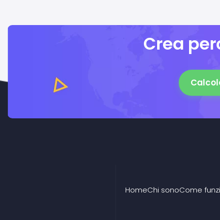
Crea perc
Calcol
Home
Chi sono
Come funz