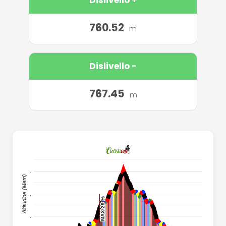
760.52
m
Dislivello -
767.45
m
..
..
Altitudine (Metri)
..
MAX 29 %
MAX 29 %
MAX 29 %
MAX 29 %
..