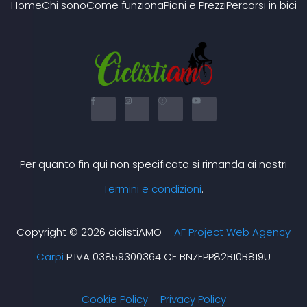
Home
Chi sono
Come funziona
Piani e Prezzi
Percorsi in bici
F
I
X
Y
a
n
-
o
c
s
t
u
e
t
w
t
b
a
i
u
o
g
t
b
o
r
t
e
k
a
e
Per quanto fin qui non specificato si rimanda ai nostri
-
m
r
f
Termini e condizioni
.
Copyright © 2026 ciclistiAMO –
AF Project Web Agency
Carpi
P.IVA 03859300364 CF BNZFPP82B10B819U
Cookie Policy
–
Privacy Policy