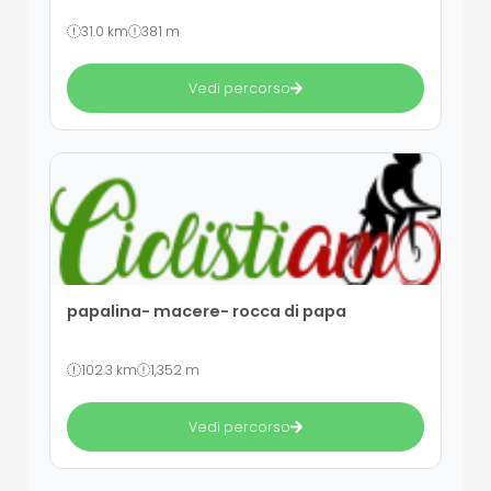
31.0 km
381 m
Vedi percorso
papalina- macere- rocca di papa
102.3 km
1,352 m
Vedi percorso