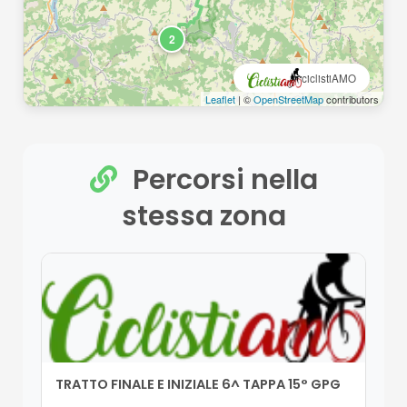
2
ciclistiAMO
Leaflet
| ©
OpenStreetMap
contributors
Percorsi nella
stessa zona
TRATTO FINALE E INIZIALE 6^ TAPPA 15° GPG