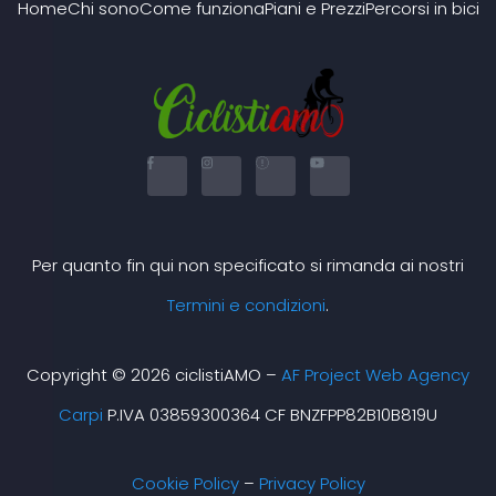
Home
Chi sono
Come funziona
Piani e Prezzi
Percorsi in bici
F
I
X
Y
a
n
-
o
c
s
t
u
e
t
w
t
b
a
i
u
o
g
t
b
o
r
t
e
k
a
e
Per quanto fin qui non specificato si rimanda ai nostri
-
m
r
f
Termini e condizioni
.
Copyright © 2026 ciclistiAMO –
AF Project Web Agency
Carpi
P.IVA 03859300364 CF BNZFPP82B10B819U
Cookie Policy
–
Privacy Policy