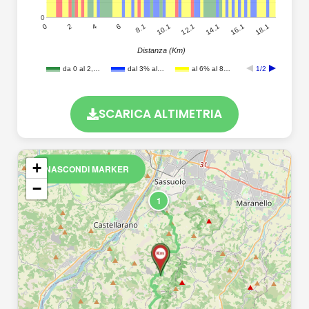
0
18.1
16.1
14.1
12.1
10.1
8.1
6
4
2
0
Distanza (Km)
da 0 al 2,…
dal 3% al…
al 6% al 8…
1/2
SCARICA ALTIMETRIA
+
NASCONDI MARKER
−
1