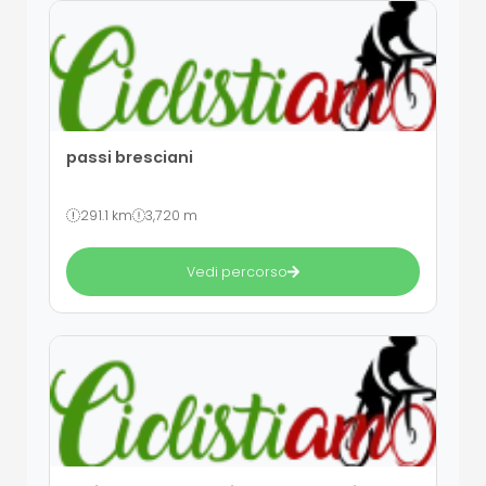
passi bresciani
291.1 km
3,720 m
Vedi percorso