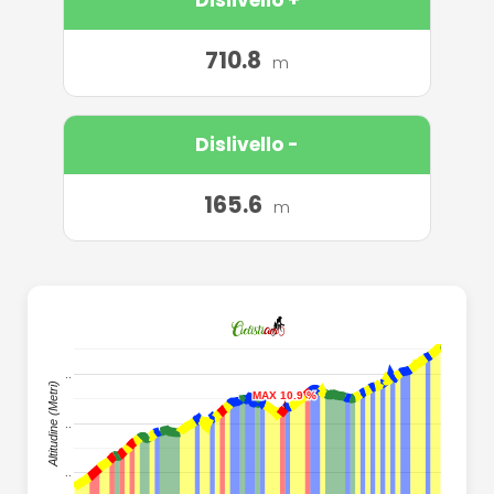
710.8
m
Dislivello -
165.6
m
..
..
Altitudine (Metri)
MAX 10.9 %
MAX 10.9 %
..
..