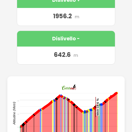
1956.2
m
Dislivello -
642.6
m
..
..
MAX 18.6 %
MAX 18.6 %
MAX 18.6 %
MAX 18.6 %
Altitudine (Metri)
..
..