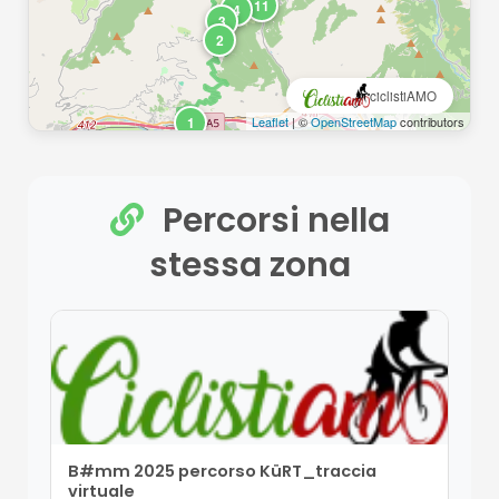
11
4
3
2
ciclistiAMO
1
Leaflet
| ©
OpenStreetMap
contributors
Percorsi nella
stessa zona
B#mm 2025 percorso KüRT_traccia
virtuale