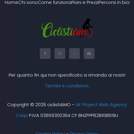
Home
Chi sono
Come funziona
Piani e Prezzi
Percorsi in bici
F
I
X
Y
a
n
-
o
c
s
t
u
e
t
w
t
b
a
i
u
o
g
t
b
o
r
t
e
Per quanto fin qui non specificato si rimanda ai nostri
k
a
e
-
m
r
f
Termini e condizioni
.
Copyright © 2026 ciclistiAMO –
AF Project Web Agency
Carpi
P.IVA 03859300364 CF BNZFPP82B10B819U
Cookie Policy
–
Privacy Policy