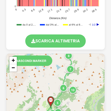
0
38.5
34.2
29.9
25.7
21.4
17.1
12.8
8.6
4.3
0
Distanza (Km)
da 0 al 2,…
dal 3% al…
al 6% al 8…
1/2
SCARICA ALTIMETRIA
9
8
+
NASCONDI MARKER
−
7
6
10
5