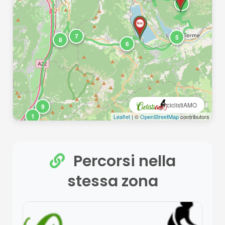
4
7
5
8
6
ciclistiAMO
9
1
Leaflet
| ©
OpenStreetMap
contributors
Percorsi nella
stessa zona