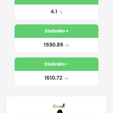
4.1
%
Dislivello +
1590.89
m
Dislivello -
1610.72
m
..