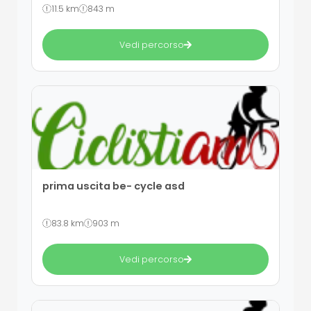
11.5 km
843 m
Vedi percorso
prima uscita be- cycle asd
83.8 km
903 m
Vedi percorso