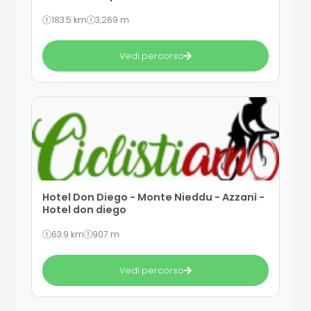
183.5 km
3,269 m
Vedi percorso
Hotel Don Diego - Monte Nieddu - Azzanì -
Hotel don diego
63.9 km
907 m
Vedi percorso