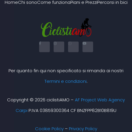
Home
Chi sono
Come funziona
Piani e Prezzi
Percorsi in bici
F
I
X
Y
a
n
-
o
c
s
t
u
e
t
w
t
b
a
i
u
o
g
t
b
o
r
t
e
k
a
e
Per quanto fin qui non specificato si rimanda ai nostri
-
m
r
f
Termini e condizioni
.
Copyright © 2026 ciclistiAMO –
AF Project Web Agency
Carpi
P.IVA 03859300364 CF BNZFPP82B10B819U
Cookie Policy
–
Privacy Policy