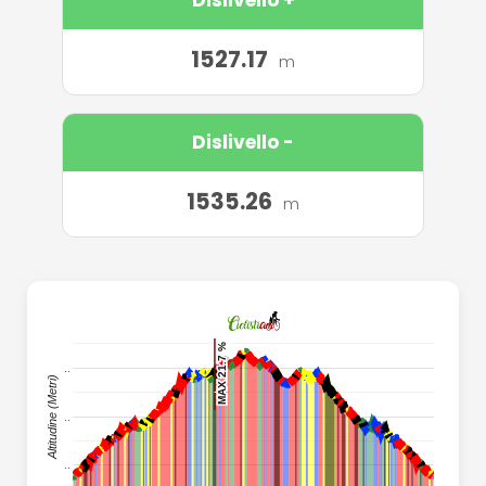
1527.17
m
Dislivello -
1535.26
m
..
MAX 21.7 %
MAX 21.7 %
MAX 21.7 %
MAX 21.7 %
..
Altitudine (Metri)
..
..