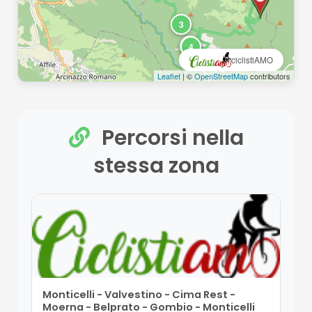
3
8
4
ciclistiAMO
Leaflet
| ©
OpenStreetMap
contributors
Percorsi nella
stessa zona
Monticelli - Valvestino - Cima Rest -
Moerna - Belprato - Gombio - Monticelli