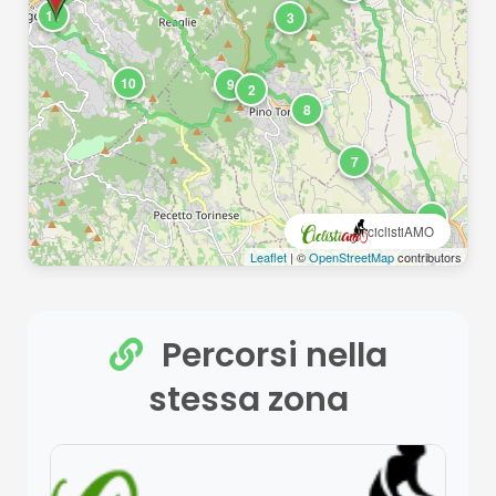
11
3
10
9
2
8
7
6
ciclistiAMO
Leaflet
| ©
OpenStreetMap
contributors
Percorsi nella
stessa zona