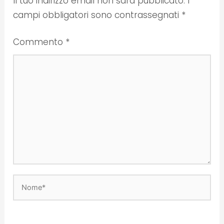
Il tuo indirizzo email non sarà pubblicato.
I
campi obbligatori sono contrassegnati
*
Commento
*
Nome*