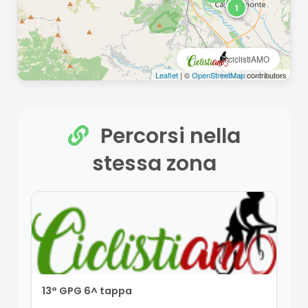
10
1
ciclistiAMO
Leaflet
| ©
OpenStreetMap
contributors
Percorsi nella
stessa zona
13° GPG 6^ tappa