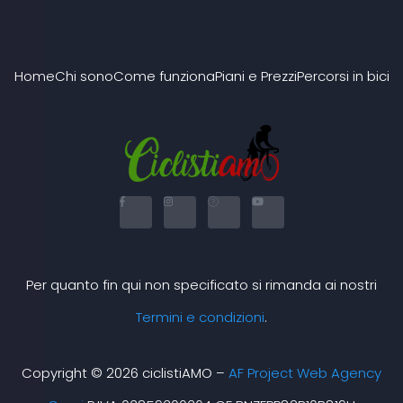
Home
Chi sono
Come funziona
Piani e Prezzi
Percorsi in bici
F
I
X
Y
a
n
-
o
c
s
t
u
e
t
w
t
b
a
i
u
o
g
t
b
o
r
t
e
k
a
e
Per quanto fin qui non specificato si rimanda ai nostri
-
m
r
f
Termini e condizioni
.
Copyright © 2026 ciclistiAMO –
AF Project Web Agency