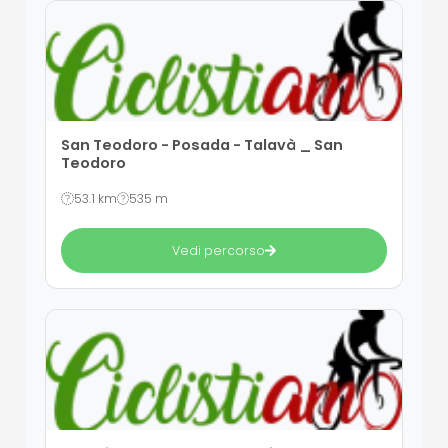
San Teodoro - Posada - Talavà _ San
Teodoro
53.1 km
535 m
Vedi percorso