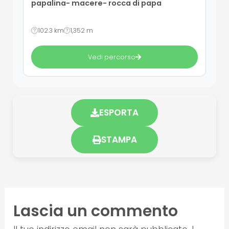
papalina- macere- rocca di papa
102.3 km
1,352 m
Vedi percorso
ESPORTA
STAMPA
Lascia un commento