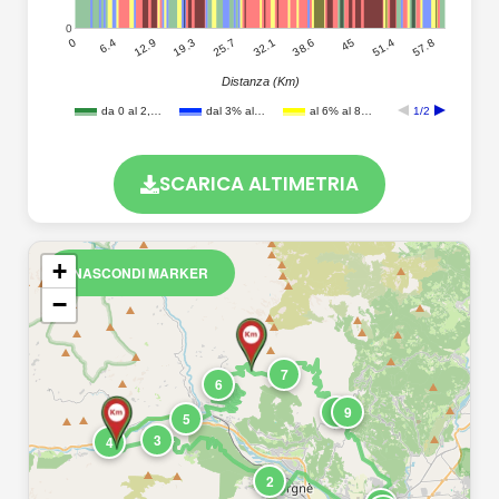
0
57.8
51.4
45
38.6
32.1
25.7
19.3
12.9
6.4
0
Distanza (Km)
da 0 al 2,…
dal 3% al…
al 6% al 8…
1/2
SCARICA ALTIMETRIA
+
NASCONDI MARKER
−
7
6
8
9
5
3
4
2