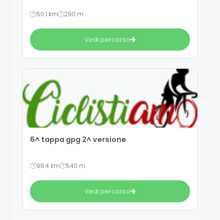
50.1 km
290 m
Vedi percorso
6^ tappa gpg 2^ versione
98.4 km
540 m
Vedi percorso