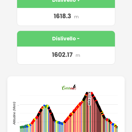
1618.3
m
Dislivello -
1602.17
m
..
MAX 22.4 %
MAX 22.4 %
MAX 22.4 %
MAX 22.4 %
Altitudine (Metri)
..
..