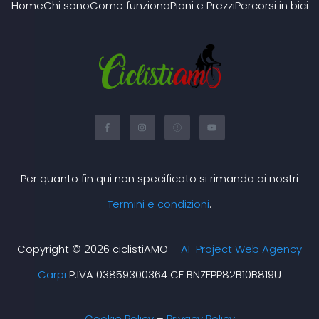
Home
Chi sono
Come funziona
Piani e Prezzi
Percorsi in bici
F
I
X
Y
a
n
-
o
c
s
t
u
e
t
w
t
b
a
i
u
o
g
t
b
o
r
t
e
Per quanto fin qui non specificato si rimanda ai nostri
k
a
e
-
m
r
f
Termini e condizioni
.
Copyright © 2026 ciclistiAMO –
AF Project Web Agency
Carpi
P.IVA 03859300364 CF BNZFPP82B10B819U
Cookie Policy
–
Privacy Policy