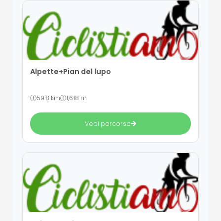
Alpette+Pian del lupo
59.8 km
1,618 m
Vedi percorso